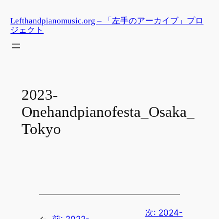
内
Lefthandpianomusic.org – 「左手のアーカイブ」プロ
容
ジェクト
を
ス
キ
ッ
プ
2023-
Onehandpianofesta_Osaka_
Tokyo
次:
2024-
←
前:
2022-