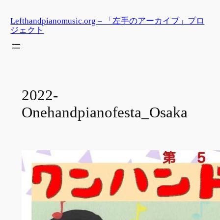
内
Lefthandpianomusic.org – 「左手のアーカイブ」プロ
容
ジェクト
を
ス
キ
ッ
プ
2022-
Onehandpianofesta_Osaka