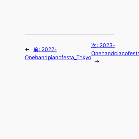
次:
2023-
←
前:
2022-
Onehandpianofest
Onehandpianofesta_Tokyo
→