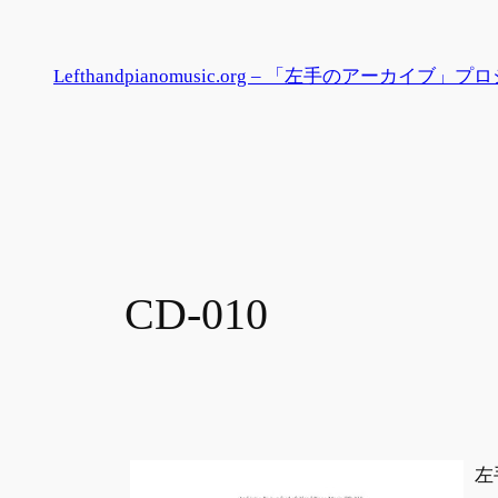
内
容
Lefthandpianomusic.org – 「左手のアーカイブ」
を
ス
キ
ッ
プ
CD-010
左