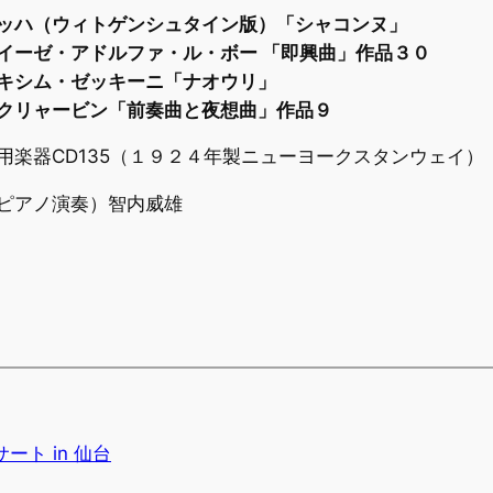
ッハ（ウィトゲンシュタイン版）「シャコンヌ」
イーゼ・アドルファ・ル・ボー 「即興曲」作品３０
キシム・ゼッキーニ「ナオウリ」
クリャービン「前奏曲と夜想曲」作品９
用楽器CD135（１９２４年製ニューヨークスタンウェイ）
ピアノ演奏）智内威雄
ト in 仙台