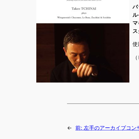
バ
ル
マ
ス
使
（
←
前:
左手のアーカイブコンサー