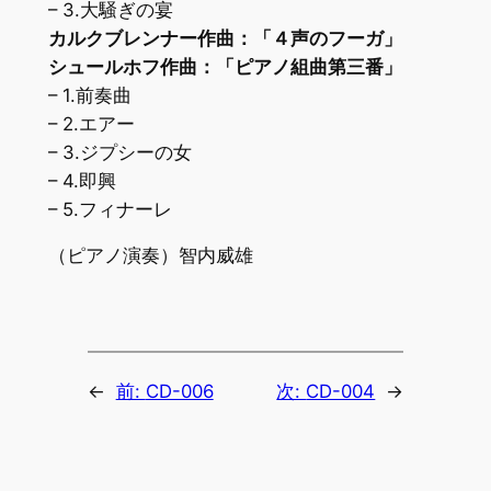
– 3.大騒ぎの宴
カルクブレンナー作曲：「４声のフーガ」
シュールホフ作曲：「ピアノ組曲第三番」
– 1.前奏曲
– 2.エアー
– 3.ジプシーの女
– 4.即興
– 5.フィナーレ
（ピアノ演奏）智内威雄
←
前:
CD-006
次:
CD-004
→