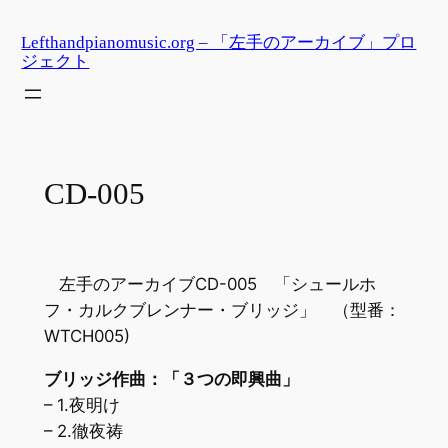
内
Lefthandpianomusic.org – 「左手のアーカイブ」プロ
容
ジェクト
を
ス
キ
ッ
プ
CD-005
左手のアーカイブCD-005 「シュールホ
フ・カルクブレンナー・ブリッジ」 （型番：
WTCH005)
ブリッジ作曲：「３つの即興曲」
– 1.夜明け
– 2.徹夜祷