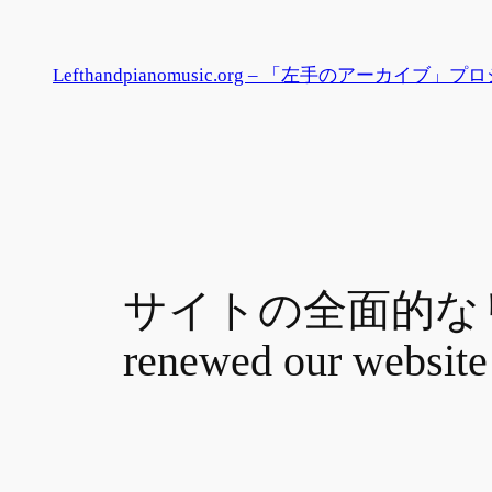
内
容
Lefthandpianomusic.org – 「左手のアーカイブ」
を
ス
キ
ッ
プ
サイトの全面的なリニ
renewed our website