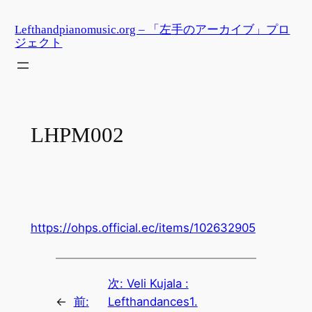
内
Lefthandpianomusic.org – 「左手のアーカイブ」プロ
容
ジェクト
を
ス
キ
ッ
プ
LHPM002
https://ohps.official.ec/items/102632905
次:
Veli Kujala :
←
前:
Lefthandances1.