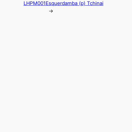
LHPM001
Esquerdamba (p) Tchinai
→