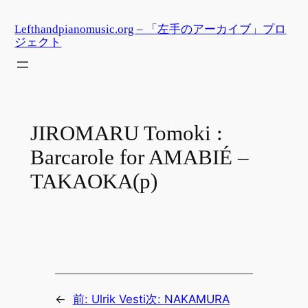
内
Lefthandpianomusic.org – 「左手のアーカイブ」プロ
容
ジェクト
を
ス
キ
ッ
プ
JIROMARU Tomoki :
Barcarole for AMABIÉ –
TAKAOKA(p)
←
前:
Ulrik Vesti
次:
NAKAMURA