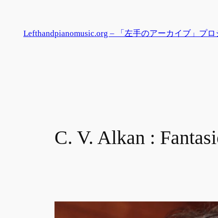
内
容
Lefthandpianomusic.org – 「左手のアーカイブ」
を
ス
キ
ッ
プ
C. V. Alkan : Fantasi